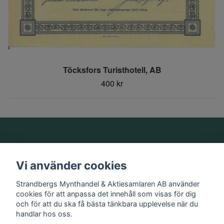
Töcksfors Turisthotell, AB
400 kr
Om oss
Vi använder cookies
Information
Strandbergs Mynthandel & Aktiesamlaren AB använder
cookies för att anpassa det innehåll som visas för dig
och för att du ska få bästa tänkbara upplevelse när du
Sociala medier
handlar hos oss.