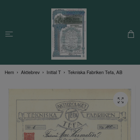
Hem
Aktiebrev
Initial T
Tekniska Fabriken Tefa, AB