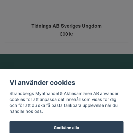
Tidnings AB Sveriges Ungdom
300 kr
Om oss
Vi använder cookies
Information
Strandbergs Mynthandel & Aktiesamlaren AB använder
cookies för att anpassa det innehåll som visas för dig
och för att du ska få bästa tänkbara upplevelse när du
Sociala medier
handlar hos oss.
Godkänn alla