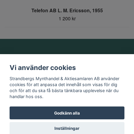
Telefon AB L. M. Ericsson, 1955
1 200 kr
Om oss
Vi använder cookies
Information
Strandbergs Mynthandel & Aktiesamlaren AB använder
cookies för att anpassa det innehåll som visas för dig
och för att du ska få bästa tänkbara upplevelse när du
Sociala medier
handlar hos oss.
Godkänn alla
© 2026 Strandbergs Mynthandel & Aktiesamlaren AB
Inställningar