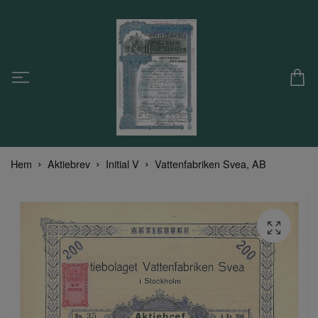
Hem
Aktiebrev
Initial V
Vattenfabriken Svea, AB