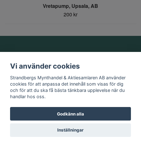
Vretapump, Upsala, AB
200 kr
Om oss
Vi använder cookies
Information
Strandbergs Mynthandel & Aktiesamlaren AB använder
cookies för att anpassa det innehåll som visas för dig
och för att du ska få bästa tänkbara upplevelse när du
Sociala medier
handlar hos oss.
Godkänn alla
© 2026 Strandbergs Mynthandel & Aktiesamlaren AB
Inställningar