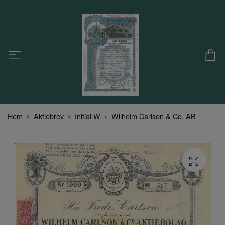
Hem
Aktiebrev
Initial W
Wilhelm Carlson & Co. AB