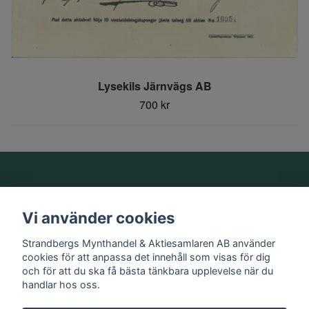
Lysekils Järnvägs AB
700 kr
Om oss
Vi använder cookies
Information
Strandbergs Mynthandel & Aktiesamlaren AB använder
cookies för att anpassa det innehåll som visas för dig
och för att du ska få bästa tänkbara upplevelse när du
Sociala medier
handlar hos oss.