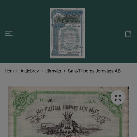
Hem
Aktiebrev
Järnväg
Sala-Tillbergs Jernvägs AB