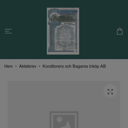
Hem
Aktiebrev
Konditorers och Bagares Inköp AB