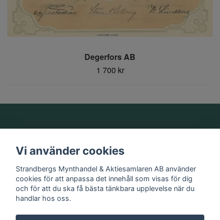
Degerfors AB
1 700 kr
Om oss
Vi använder cookies
Information
Strandbergs Mynthandel & Aktiesamlaren AB använder
cookies för att anpassa det innehåll som visas för dig
och för att du ska få bästa tänkbara upplevelse när du
Sociala medier
handlar hos oss.