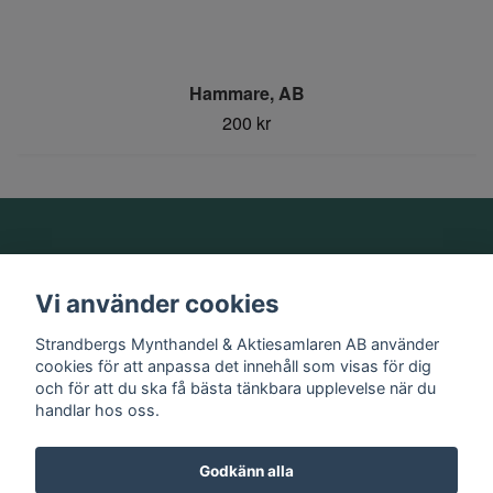
Hammare, AB
200 kr
Om oss
Vi använder cookies
Information
Strandbergs Mynthandel & Aktiesamlaren AB använder
cookies för att anpassa det innehåll som visas för dig
och för att du ska få bästa tänkbara upplevelse när du
Sociala medier
handlar hos oss.
Godkänn alla