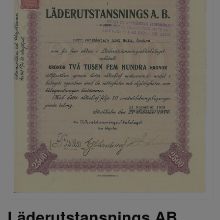
Läderutstansnings AB