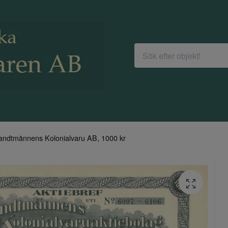
andtmännens Kolonialvaru AB, 1000 kr