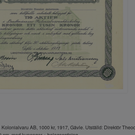
olonialvaru AB, 1000 kr, 1917, Gävle. Utställd: Direktör The
30 cm. med kuponger + bolagsordning.