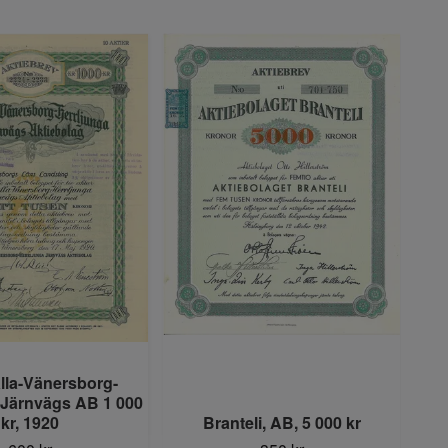
lla-Vänersborg-
 Järnvägs AB 1 000
Lan
kr, 1920
Branteli, AB, 5 000 kr