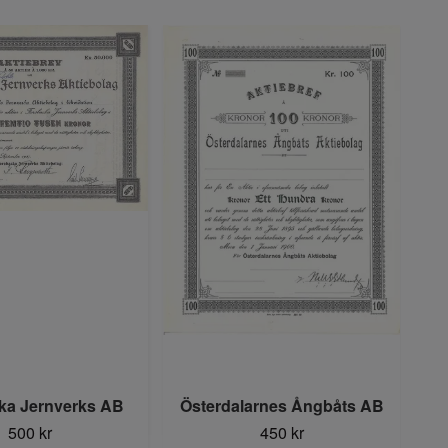
Moh
ka Jernverks AB
Österdalarnes Ångbåts AB
500 kr
450 kr