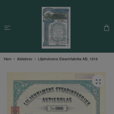
Hem
Aktiebrev
Liljeholmens Stearinfabriks AB, 1916