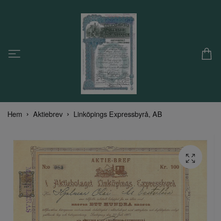
Hem
Aktiebrev
Linköpings Expressbyrå, AB