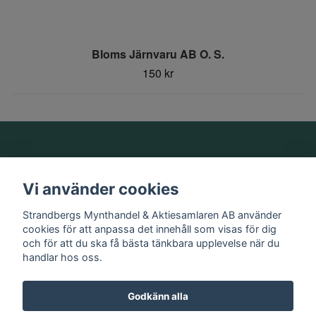
Bloms Järnvaru AB O. S.
150 kr
Om oss
Vi använder cookies
Information
Strandbergs Mynthandel & Aktiesamlaren AB använder
cookies för att anpassa det innehåll som visas för dig
och för att du ska få bästa tänkbara upplevelse när du
Sociala medier
handlar hos oss.
Godkänn alla