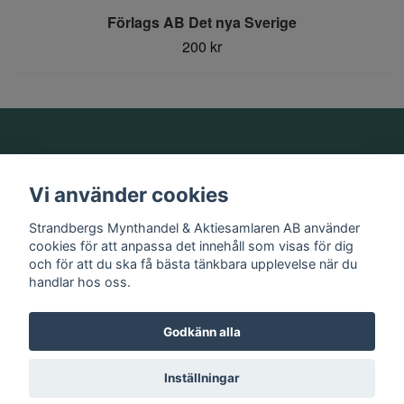
Förlags AB Det nya Sverige
200 kr
Om oss
Vi använder cookies
Information
Strandbergs Mynthandel & Aktiesamlaren AB använder
cookies för att anpassa det innehåll som visas för dig
och för att du ska få bästa tänkbara upplevelse när du
Sociala medier
handlar hos oss.
Godkänn alla
© 2026 Strandbergs Mynthandel & Aktiesamlaren AB
Inställningar