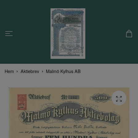
Hem
Aktiebrev
Malmö Kylhus AB