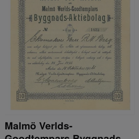
Malmö Verlds-
Goodtempars Byggnads