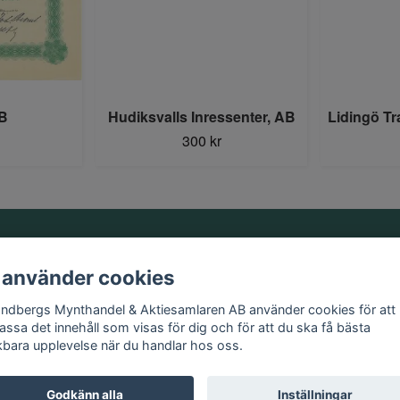
B
Hudiksvalls Inressenter, AB
Lidingö Tr
300 kr
Information
 använder cookies
Kontakt
andbergs Mynthandel & Aktiesamlaren AB använder cookies för att
Köpvillkor
assa det innehåll som visas för dig och för att du ska få bästa
kbara upplevelse när du handlar hos oss.
Godkänn alla
Inställningar