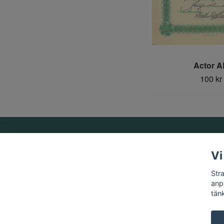
Actor A
100 kr
Om oss
Vi
Vi är ett familjeföretag som startades 1969 av Birger
Str
Strandberg.
anp
tän