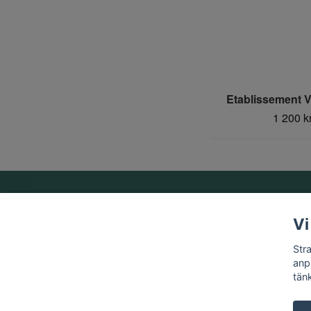
Etablissement V
1 200 k
Om oss
Vi
Vi är ett familjeföretag som startades 1969 av Birger
Str
Strandberg.
anp
tän