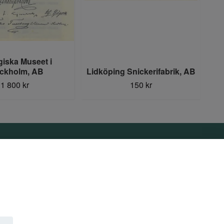
giska Museet i
ckholm, AB
Lidköping Snickerifabrik, AB
1 800 kr
150 kr
Sociala medier
Facebook
Instagram