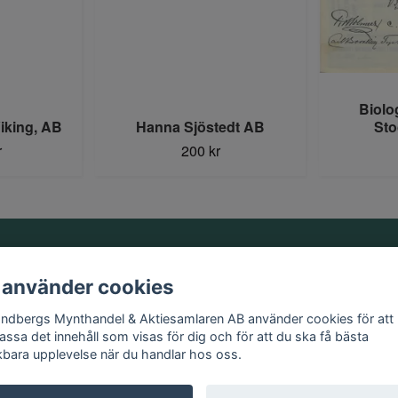
Biolo
iking, AB
Hanna Sjöstedt AB
Sto
r
200 kr
Information
 använder cookies
Kontakt
andbergs Mynthandel & Aktiesamlaren AB använder cookies för att
Köpvillkor
assa det innehåll som visas för dig och för att du ska få bästa
kbara upplevelse när du handlar hos oss.