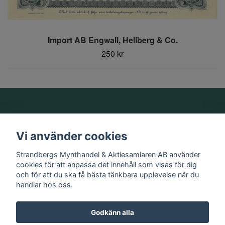
Import AB Engwall, Hellberg & Co.
250 kr
Om oss
Vi använder cookies
Information
Strandbergs Mynthandel & Aktiesamlaren AB använder
cookies för att anpassa det innehåll som visas för dig
och för att du ska få bästa tänkbara upplevelse när du
Sociala medier
handlar hos oss.
Godkänn alla