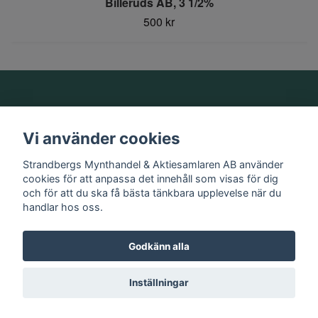
Billeruds AB, 3 1/2%
500 kr
Om oss
Vi använder cookies
Information
Strandbergs Mynthandel & Aktiesamlaren AB använder
cookies för att anpassa det innehåll som visas för dig
och för att du ska få bästa tänkbara upplevelse när du
Sociala medier
handlar hos oss.
Godkänn alla
© 2026 Strandbergs Mynthandel & Aktiesamlaren AB
Inställningar