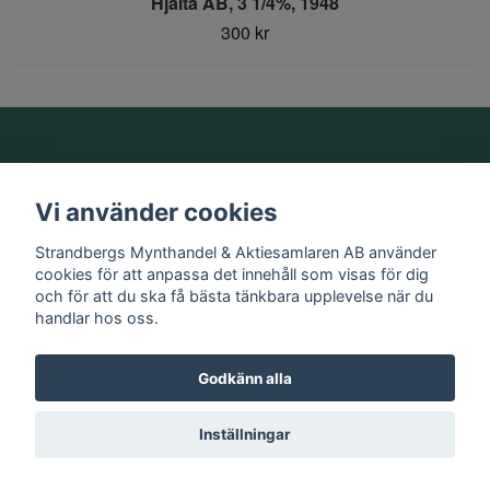
Hjälta AB, 3 1/4%, 1948
300 kr
Om oss
Vi använder cookies
Information
Strandbergs Mynthandel & Aktiesamlaren AB använder
cookies för att anpassa det innehåll som visas för dig
och för att du ska få bästa tänkbara upplevelse när du
Sociala medier
handlar hos oss.
Godkänn alla
© 2026 Strandbergs Mynthandel & Aktiesamlaren AB
Inställningar