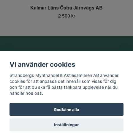
Kalmar Läns Östra Järnvägs AB
2 500 kr
Om oss
Vi använder cookies
Information
Strandbergs Mynthandel & Aktiesamlaren AB använder
cookies för att anpassa det innehåll som visas för dig
och för att du ska få bästa tänkbara upplevelse när du
Sociala medier
handlar hos oss.
Godkänn alla
© 2026 Strandbergs Mynthandel & Aktiesamlaren AB
Inställningar