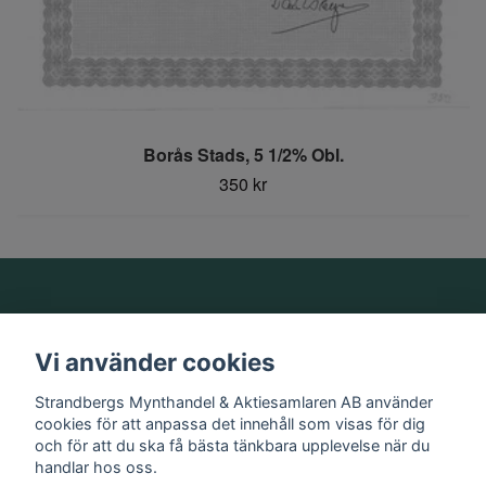
Borås Stads, 5 1/2% Obl.
350 kr
Om oss
Vi använder cookies
Information
Strandbergs Mynthandel & Aktiesamlaren AB använder
cookies för att anpassa det innehåll som visas för dig
och för att du ska få bästa tänkbara upplevelse när du
Sociala medier
handlar hos oss.