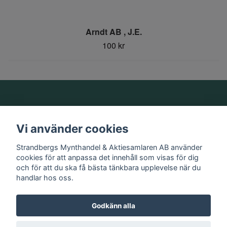
Arndt AB , J.E.
100 kr
Om oss
Vi använder cookies
Information
Strandbergs Mynthandel & Aktiesamlaren AB använder
cookies för att anpassa det innehåll som visas för dig
och för att du ska få bästa tänkbara upplevelse när du
Sociala medier
handlar hos oss.
Godkänn alla