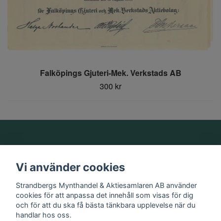
Falköpings Gjuteri-Mek. Verkstads AB
300 kr
Om oss
Vi använder cookies
Information
Strandbergs Mynthandel & Aktiesamlaren AB använder
cookies för att anpassa det innehåll som visas för dig
och för att du ska få bästa tänkbara upplevelse när du
Sociala medier
handlar hos oss.