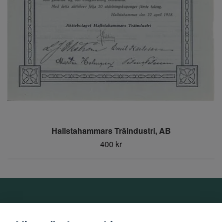
Hallstahammars Träindustri, AB
400 kr
Om oss