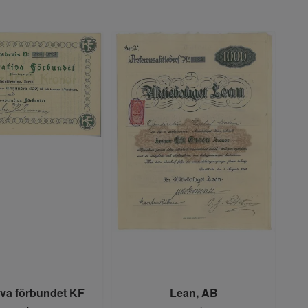
iva förbundet KF
Lean, AB
Ån