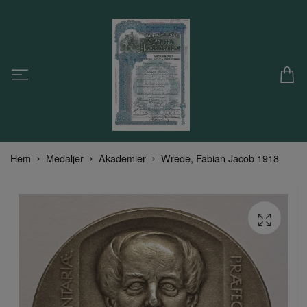
Hem
Medaljer
Akademier
Wrede, Fabian Jacob 1918