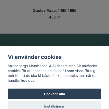
Gustav Vasa, 1496-1896
450 kr
Om oss
Vi använder cookies
Information
Strandbergs Mynthandel & Aktiesamlaren AB använder
cookies för att anpassa det innehåll som visas för dig
och för att du ska få bästa tänkbara upplevelse när du
Sociala medier
handlar hos oss.
Godkänn alla
© 2026 Strandbergs Mynthandel & Aktiesamlaren AB
Inställningar