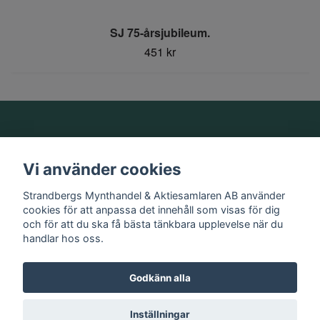
SJ 75-årsjubileum.
451 kr
Om oss
Vi använder cookies
Information
Strandbergs Mynthandel & Aktiesamlaren AB använder
cookies för att anpassa det innehåll som visas för dig
och för att du ska få bästa tänkbara upplevelse när du
Sociala medier
handlar hos oss.
Godkänn alla
© 2026 Strandbergs Mynthandel & Aktiesamlaren AB
Inställningar