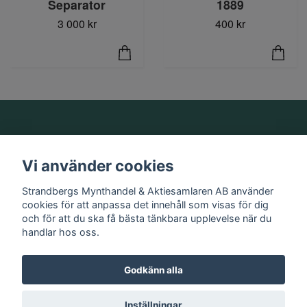
1889
Separator
400 kr
3 000 kr
Om oss
Vi använder cookies
Information
Strandbergs Mynthandel & Aktiesamlaren AB använder
cookies för att anpassa det innehåll som visas för dig
och för att du ska få bästa tänkbara upplevelse när du
Sociala medier
handlar hos oss.
Godkänn alla
© 2026 Strandbergs Mynthandel & Aktiesamlaren AB
Inställningar