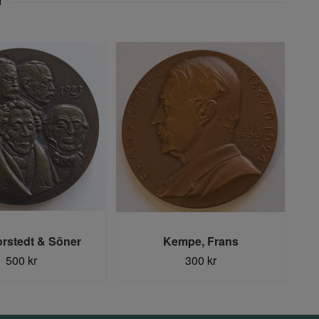
orstedt & Söner
Kempe, Frans
Kje
500 kr
300 kr