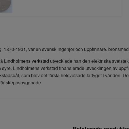
g, 1870-1931, var en svensk ingenjör och uppfinnare. bronsmeda
på
Lindholmens verkstad
utvecklade han den elektriska svetste
n syre. Lindholmens verkstad finansierade utvecklingen av uppf
kstadsbåt, som blev det första helsvetsade fartyget i världen. D
 för skeppsbyggnade