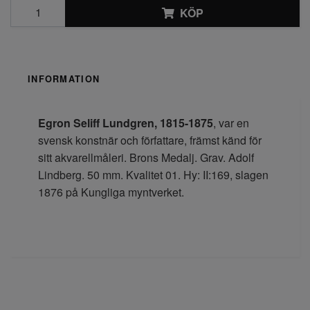
KÖP
INFORMATION
Egron Seliff Lundgren,
1815-1875
, var en
svensk
konstnär och författare,
främst känd för
sitt akvarellmåleri.
Brons Medalj. Grav. Adolf
Lindberg. 50 mm. Kvalitet 01. Hy: II:169, slagen
1876 på Kungliga myntverket.