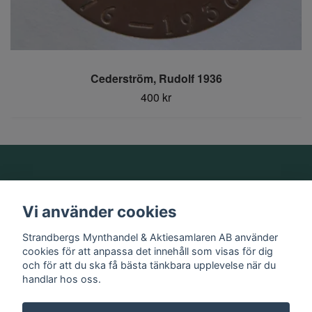
Cederström, Rudolf 1936
400 kr
Om oss
Vi använder cookies
Information
Strandbergs Mynthandel & Aktiesamlaren AB använder
cookies för att anpassa det innehåll som visas för dig
och för att du ska få bästa tänkbara upplevelse när du
Sociala medier
handlar hos oss.