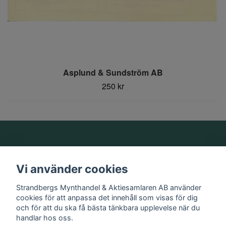
Asplund & Sundström AB
250 kr
Om oss
Vi använder cookies
Information
Strandbergs Mynthandel & Aktiesamlaren AB använder
cookies för att anpassa det innehåll som visas för dig
och för att du ska få bästa tänkbara upplevelse när du
Sociala medier
handlar hos oss.