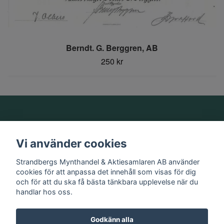
Berndt. G. Berggren, AB
250 kr
Om oss
Vi använder cookies
Information
Strandbergs Mynthandel & Aktiesamlaren AB använder
cookies för att anpassa det innehåll som visas för dig
och för att du ska få bästa tänkbara upplevelse när du
Sociala medier
handlar hos oss.
Godkänn alla