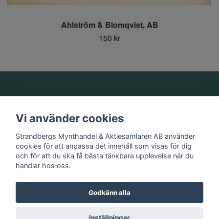
Ahlström & Blomqvist, AB
150 kr
Om oss
Vi använder cookies
Information
Strandbergs Mynthandel & Aktiesamlaren AB använder
cookies för att anpassa det innehåll som visas för dig
och för att du ska få bästa tänkbara upplevelse när du
Sociala medier
handlar hos oss.
Godkänn alla
© 2026 Strandbergs Mynthandel & Aktiesamlaren AB
Inställningar