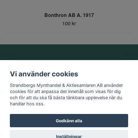
Bonthron AB A. 1917
100 kr
Om oss
Vi använder cookies
Information
Strandbergs Mynthandel & Aktiesamlaren AB använder
cookies för att anpassa det innehåll som visas för dig
och för att du ska få bästa tänkbara upplevelse när du
Sociala medier
handlar hos oss.
Godkänn alla
© 2026 Strandbergs Mynthandel & Aktiesamlaren AB
Inställningar