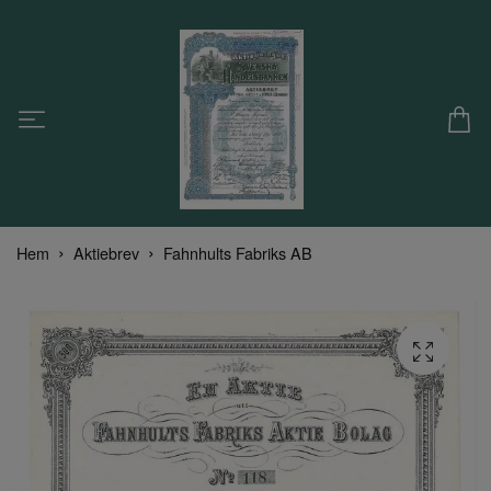
Hem
Aktiebrev
Fahnhults Fabriks AB