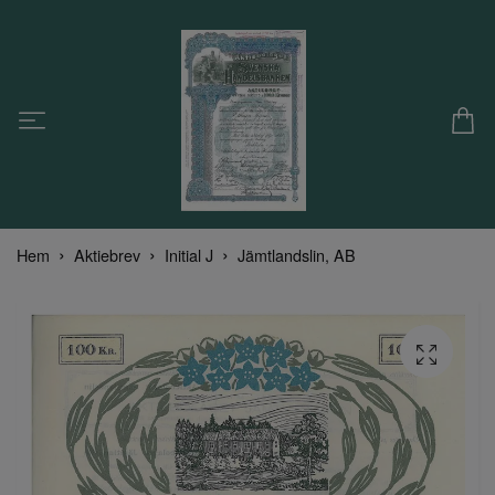
Hem
Aktiebrev
Initial J
Jämtlandslin, AB