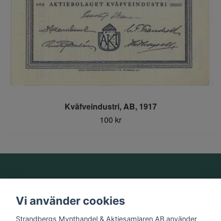
Kväfveindustri, AB, 1917
100 kr
Om oss
Vi använder cookies
Information
Strandbergs Mynthandel & Aktiesamlaren AB använder