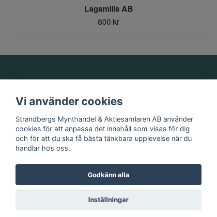
Lagamills AB
800 kr
Om oss
Vi använder cookies
Information
Strandbergs Mynthandel & Aktiesamlaren AB använder
cookies för att anpassa det innehåll som visas för dig
och för att du ska få bästa tänkbara upplevelse när du
Sociala medier
handlar hos oss.
Godkänn alla
© 2026 Strandbergs Mynthandel & Aktiesamlaren AB
Inställningar