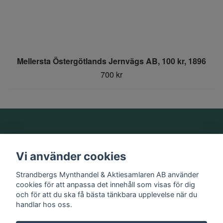
Mellersta Östergötlands Jernvägs AB, 100 kr, 1896
700 kr
Om oss
Vi använder cookies
Information
Strandbergs Mynthandel & Aktiesamlaren AB använder
cookies för att anpassa det innehåll som visas för dig
och för att du ska få bästa tänkbara upplevelse när du
Sociala medier
handlar hos oss.