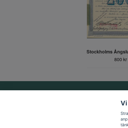
Stockholms Ångsl
800 kr
Om oss
Vi
Vi är ett familjeföretag som startades 1969 av Birger
Str
Strandberg.
anp
tän