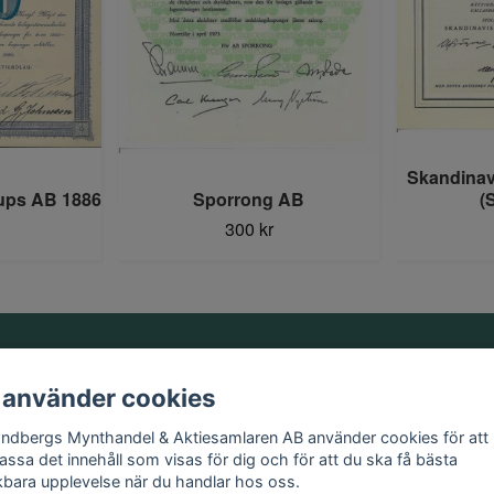
Skandinavi
ups AB 1886
Sporrong AB
(
300 kr
Information
 använder cookies
Kontakt
andbergs Mynthandel & Aktiesamlaren AB använder cookies för att
Köpvillkor
assa det innehåll som visas för dig och för att du ska få bästa
kbara upplevelse när du handlar hos oss.