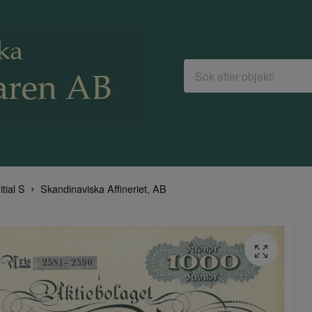
itial S
Skandinaviska Affineriet, AB