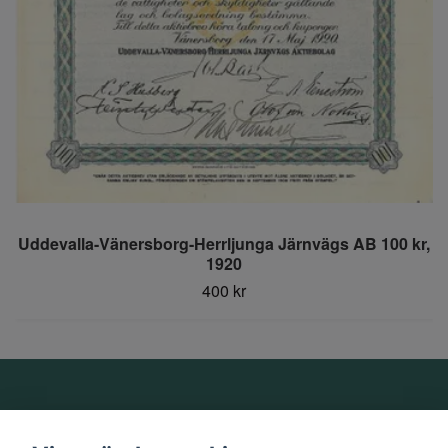
Uddevalla-Vänersborg-Herrljunga Järnvägs AB 100 kr,
1920
400 kr
Om oss