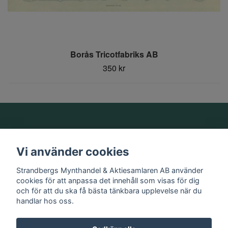
Borås Tricotfabriks AB
350 kr
Om oss
Vi använder cookies
Information
Strandbergs Mynthandel & Aktiesamlaren AB använder
cookies för att anpassa det innehåll som visas för dig
och för att du ska få bästa tänkbara upplevelse när du
Sociala medier
handlar hos oss.