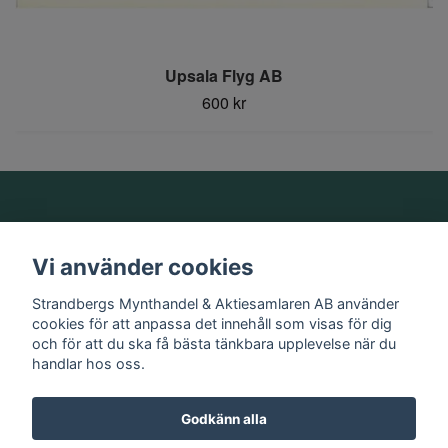
Upsala Flyg AB
600 kr
Om oss
Vi använder cookies
Information
Strandbergs Mynthandel & Aktiesamlaren AB använder
cookies för att anpassa det innehåll som visas för dig
och för att du ska få bästa tänkbara upplevelse när du
Sociala medier
handlar hos oss.
Godkänn alla