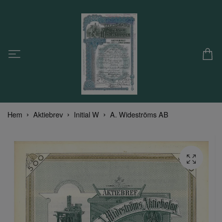
Hem
Aktiebrev
Initial W
A. Wideströms AB