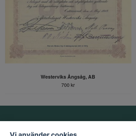
Westerviks Ångsåg, AB
700 kr
Om oss
Vi använder cookies