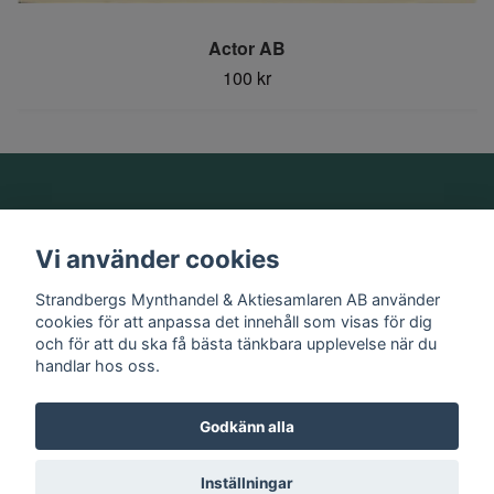
Actor AB
100 kr
Om oss
Vi använder cookies
Information
Strandbergs Mynthandel & Aktiesamlaren AB använder
cookies för att anpassa det innehåll som visas för dig
och för att du ska få bästa tänkbara upplevelse när du
Sociala medier
handlar hos oss.
Godkänn alla
© 2026 Strandbergs Mynthandel & Aktiesamlaren AB
Inställningar