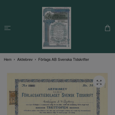
Hem
Aktiebrev
Förlags AB Svenska Tidskrifter