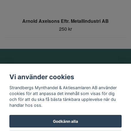
Arnold Axelsons Eftr. Metallindustri AB
250 kr
Om oss
Vi använder cookies
Information
Strandbergs Mynthandel & Aktiesamlaren AB använder
cookies för att anpassa det innehåll som visas för dig
och för att du ska få bästa tänkbara upplevelse när du
Sociala medier
handlar hos oss.
Godkänn alla